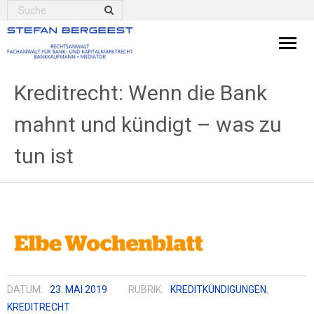
Kanzlei
Kreditrecht: Wenn die Bank
mahnt und kündigt – was zu
Bankrecht
tun ist
Kapitalanlagen
Weitere Rechtsgebiete
Aktuelles
Presse
DATUM:
23. MAI 2019
RUBRIK:
KREDITKÜNDIGUNGEN
,
Mediation
KREDITRECHT