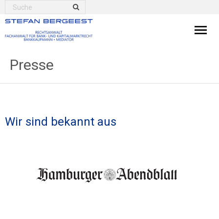
Kanzlei
Presse
Bankrecht
Kapitalanlagen
Wir sind bekannt aus
Weitere Rechtsgebiete
Aktuelles
Presse
Mediation